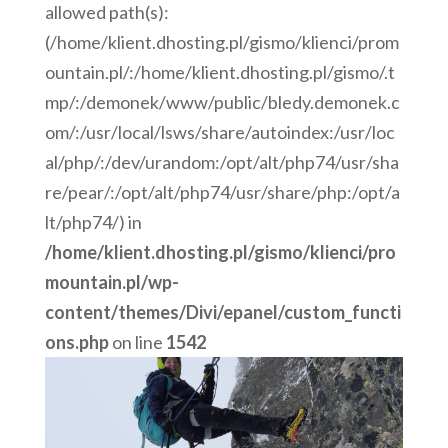
allowed path(s):
(/home/klient.dhosting.pl/gismo/klienci/prom
ountain.pl/:/home/klient.dhosting.pl/gismo/.t
mp/:/demonek/www/public/bledy.demonek.c
om/:/usr/local/lsws/share/autoindex:/usr/loc
al/php/:/dev/urandom:/opt/alt/php74/usr/sha
re/pear/:/opt/alt/php74/usr/share/php:/opt/a
lt/php74/) in
/home/klient.dhosting.pl/gismo/klienci/pro
mountain.pl/wp-
content/themes/Divi/epanel/custom_functi
ons.php
on line
1542