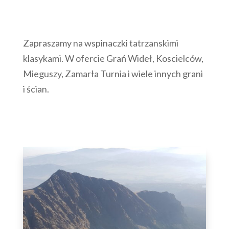
Zapraszamy na wspinaczki tatrzanskimi
klasykami. W ofercie Grań Wideł, Koscielców,
Mieguszy, Zamarła Turnia i wiele innych grani
i ścian.