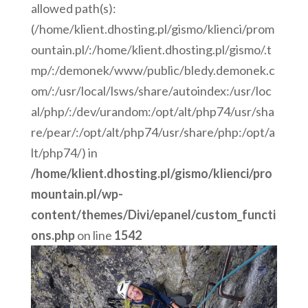
allowed path(s):
(/home/klient.dhosting.pl/gismo/klienci/prom
ountain.pl/:/home/klient.dhosting.pl/gismo/.t
mp/:/demonek/www/public/bledy.demonek.c
om/:/usr/local/lsws/share/autoindex:/usr/loc
al/php/:/dev/urandom:/opt/alt/php74/usr/sha
re/pear/:/opt/alt/php74/usr/share/php:/opt/a
lt/php74/) in
/home/klient.dhosting.pl/gismo/klienci/pro
mountain.pl/wp-
content/themes/Divi/epanel/custom_functi
ons.php
on line
1542