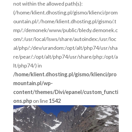
not within the allowed path(s):
(/home/klient.dhosting.pl/gismo/klienci/prom
ountain.pl/:/home/klient.dhosting.pl/gismo/.t
mp/:/demonek/www/public/bledy.demonek.c
om/:/usr/local/lsws/share/autoindex:/usr/loc
al/php/:/dev/urandom:/opt/alt/php74/usr/sha
re/pear/:/opt/alt/php74/usr/share/php:/opt/a
lt/php74/) in
/home/klient.dhosting.pl/gismo/klienci/pro
mountain.pl/wp-
content/themes/Divi/epanel/custom_functi
ons.php
on line
1542