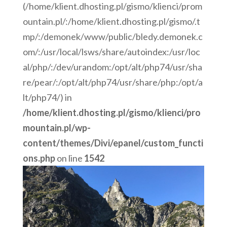
(/home/klient.dhosting.pl/gismo/klienci/prom
ountain.pl/:/home/klient.dhosting.pl/gismo/.t
mp/:/demonek/www/public/bledy.demonek.c
om/:/usr/local/lsws/share/autoindex:/usr/loc
al/php/:/dev/urandom:/opt/alt/php74/usr/sha
re/pear/:/opt/alt/php74/usr/share/php:/opt/a
lt/php74/) in
/home/klient.dhosting.pl/gismo/klienci/pro
mountain.pl/wp-
content/themes/Divi/epanel/custom_functi
ons.php
on line
1542