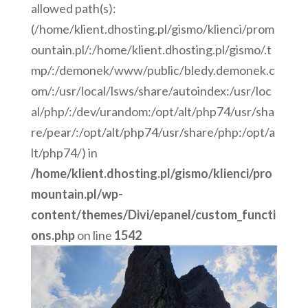
allowed path(s):
(/home/klient.dhosting.pl/gismo/klienci/prom
ountain.pl/:/home/klient.dhosting.pl/gismo/.t
mp/:/demonek/www/public/bledy.demonek.c
om/:/usr/local/lsws/share/autoindex:/usr/loc
al/php/:/dev/urandom:/opt/alt/php74/usr/sha
re/pear/:/opt/alt/php74/usr/share/php:/opt/a
lt/php74/) in
/home/klient.dhosting.pl/gismo/klienci/pro
mountain.pl/wp-
content/themes/Divi/epanel/custom_functi
ons.php
on line
1542