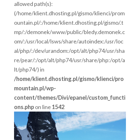
allowed path(s):
(/home/klient.dhosting.pl/gismo/klienci/prom
ountain.pl/:/home/klient.dhosting.pl/gismo/.t
mp/:/demonek/www/public/bledy.demonek.c
om/:/usr/local/lsws/share/autoindex:/usr/loc
al/php/:/dev/urandom:/opt/alt/php74/usr/sha
re/pear/:/opt/alt/php74/usr/share/php:/opt/a
lt/php74/) in
/home/klient.dhosting.pl/gismo/klienci/pro
mountain.pl/wp-
content/themes/Divi/epanel/custom_functi
ons.php
on line
1542